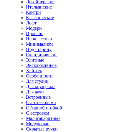
Дизайнерские
Итальянские
Кантри
Классические
Лофт
Модерн
Прованс
Неоклассика
Минимализм
Под старину
Скандинавские
Элитные
Эксклюзивные
Хай-тек
Особенности
Для студии
Для хрущевки
Для дачи
Встроенные
С антресолями
С барной стойкой
С островом
Малогабаритные
Модульные
Скрытые ручки