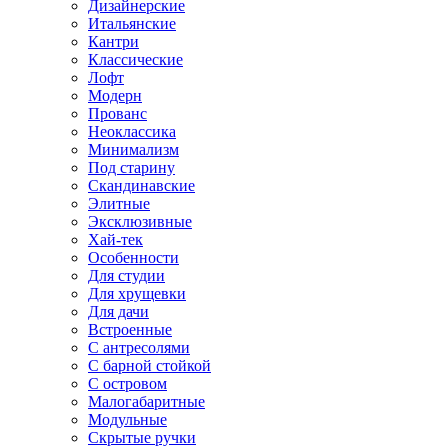
Дизайнерские
Итальянские
Кантри
Классические
Лофт
Модерн
Прованс
Неоклассика
Минимализм
Под старину
Скандинавские
Элитные
Эксклюзивные
Хай-тек
Особенности
Для студии
Для хрущевки
Для дачи
Встроенные
С антресолями
С барной стойкой
С островом
Малогабаритные
Модульные
Скрытые ручки