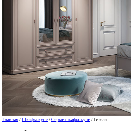
Главная
/
Шкафы-купе
/
Серые шкафы-купе
/ Гизела