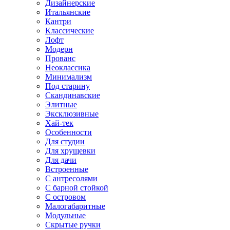
Дизайнерские
Итальянские
Кантри
Классические
Лофт
Модерн
Прованс
Неоклассика
Минимализм
Под старину
Скандинавские
Элитные
Эксклюзивные
Хай-тек
Особенности
Для студии
Для хрущевки
Для дачи
Встроенные
С антресолями
С барной стойкой
С островом
Малогабаритные
Модульные
Скрытые ручки