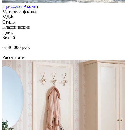
Прихожая Аконит
Материал фасада:
МДФ
Стиль:
Классический
Цвет:
Белый
от 36 000 руб.
Рассчитать