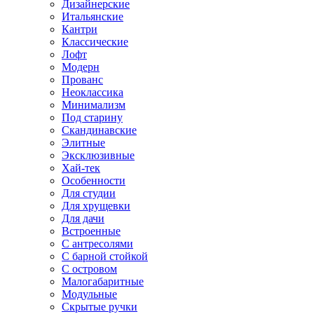
Дизайнерские
Итальянские
Кантри
Классические
Лофт
Модерн
Прованс
Неоклассика
Минимализм
Под старину
Скандинавские
Элитные
Эксклюзивные
Хай-тек
Особенности
Для студии
Для хрущевки
Для дачи
Встроенные
С антресолями
С барной стойкой
С островом
Малогабаритные
Модульные
Скрытые ручки