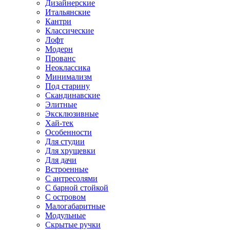
Дизайнерские
Итальянские
Кантри
Классические
Лофт
Модерн
Прованс
Неоклассика
Минимализм
Под старину
Скандинавские
Элитные
Эксклюзивные
Хай-тек
Особенности
Для студии
Для хрущевки
Для дачи
Встроенные
С антресолями
С барной стойкой
С островом
Малогабаритные
Модульные
Скрытые ручки