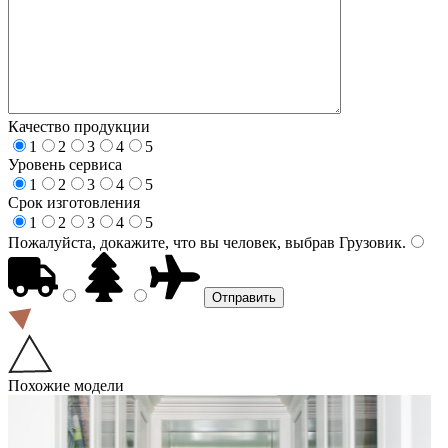
Качество продукции
1
2
3
4
5
Уровень сервиса
1
2
3
4
5
Срок изготовления
1
2
3
4
5
Пожалуйста, докажите, что вы человек, выбрав
Грузовик
.
Похожие модели