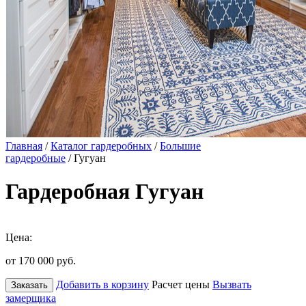
Главная
/
Каталог гардеробных
/
Большие
гардеробные
/ Гугуан
Гардеробная Гугуан
Цена:
от 170 000
руб.
Добавить в корзину
Расчет цены
Вызвать
Заказать
замерщика