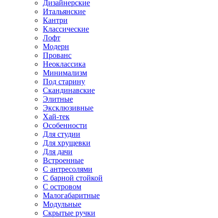
Дизайнерские
Итальянские
Кантри
Классические
Лофт
Модерн
Прованс
Неоклассика
Минимализм
Под старину
Скандинавские
Элитные
Эксклюзивные
Хай-тек
Особенности
Для студии
Для хрущевки
Для дачи
Встроенные
С антресолями
С барной стойкой
С островом
Малогабаритные
Модульные
Скрытые ручки