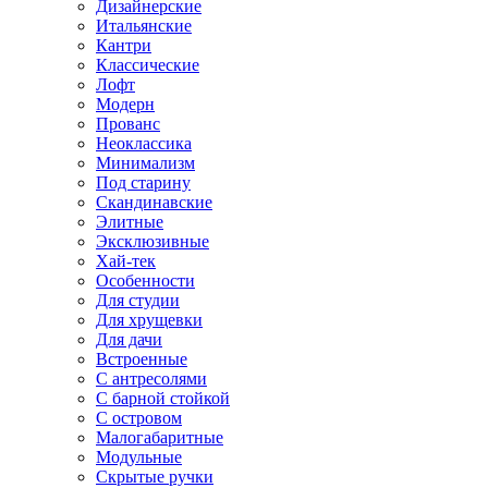
Дизайнерские
Итальянские
Кантри
Классические
Лофт
Модерн
Прованс
Неоклассика
Минимализм
Под старину
Скандинавские
Элитные
Эксклюзивные
Хай-тек
Особенности
Для студии
Для хрущевки
Для дачи
Встроенные
С антресолями
С барной стойкой
С островом
Малогабаритные
Модульные
Скрытые ручки