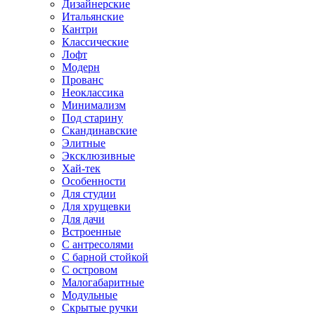
Дизайнерские
Итальянские
Кантри
Классические
Лофт
Модерн
Прованс
Неоклассика
Минимализм
Под старину
Скандинавские
Элитные
Эксклюзивные
Хай-тек
Особенности
Для студии
Для хрущевки
Для дачи
Встроенные
С антресолями
С барной стойкой
С островом
Малогабаритные
Модульные
Скрытые ручки