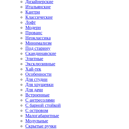
Дизайнерские
Итальянские
Кантри
Классические
Лофт
Модерн
Прованс
Неоклассика
Минимализм
Под старину
Скандинавские
Элитные
Эксклюзивные
Хай-тек
Особенности
Для студии
Для хрущевки
Для дачи
Встроенные
С антресолями
С барной стойкой
С островом
Малогабаритные
Модульные
Скрытые ручки