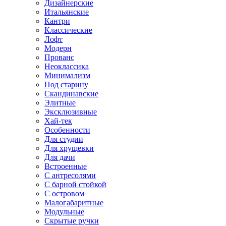
Дизайнерские
Итальянские
Кантри
Классические
Лофт
Модерн
Прованс
Неоклассика
Минимализм
Под старину
Скандинавские
Элитные
Эксклюзивные
Хай-тек
Особенности
Для студии
Для хрущевки
Для дачи
Встроенные
С антресолями
С барной стойкой
С островом
Малогабаритные
Модульные
Скрытые ручки