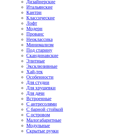
Дизайнерские
Итальянские
Кантри
Классические
Лофт
Модерн
Прованс
Неоклассика
Минимализм
Под старину
Скандинавские
Элитные
Эксклюзивные
Хай-тек
Особенности
Для студии
Для хрущевки
Для дачи
Встроенные
С антресолями
С барной стойкой
С островом
Малогабаритные
Модульные
Скрытые ручки