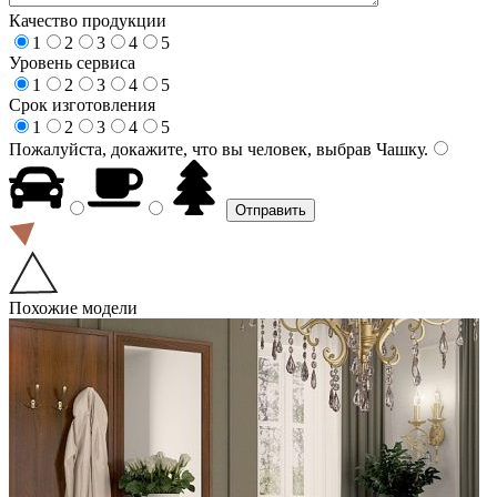
Качество продукции
1
2
3
4
5
Уровень сервиса
1
2
3
4
5
Срок изготовления
1
2
3
4
5
Пожалуйста, докажите, что вы человек, выбрав
Чашку
.
Похожие модели