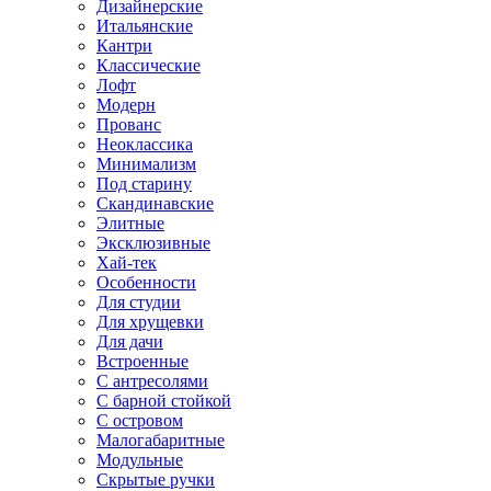
Дизайнерские
Итальянские
Кантри
Классические
Лофт
Модерн
Прованс
Неоклассика
Минимализм
Под старину
Скандинавские
Элитные
Эксклюзивные
Хай-тек
Особенности
Для студии
Для хрущевки
Для дачи
Встроенные
С антресолями
С барной стойкой
С островом
Малогабаритные
Модульные
Скрытые ручки