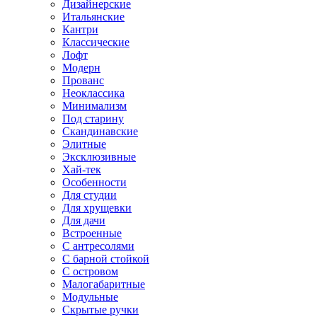
Дизайнерские
Итальянские
Кантри
Классические
Лофт
Модерн
Прованс
Неоклассика
Минимализм
Под старину
Скандинавские
Элитные
Эксклюзивные
Хай-тек
Особенности
Для студии
Для хрущевки
Для дачи
Встроенные
С антресолями
С барной стойкой
С островом
Малогабаритные
Модульные
Скрытые ручки