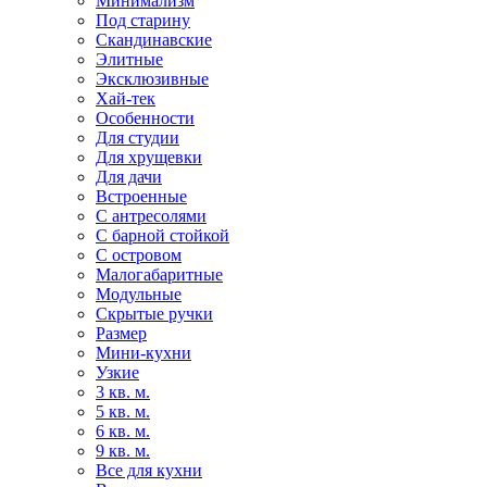
Минимализм
Под старину
Скандинавские
Элитные
Эксклюзивные
Хай-тек
Особенности
Для студии
Для хрущевки
Для дачи
Встроенные
С антресолями
С барной стойкой
С островом
Малогабаритные
Модульные
Скрытые ручки
Размер
Мини-кухни
Узкие
3 кв. м.
5 кв. м.
6 кв. м.
9 кв. м.
Все для кухни