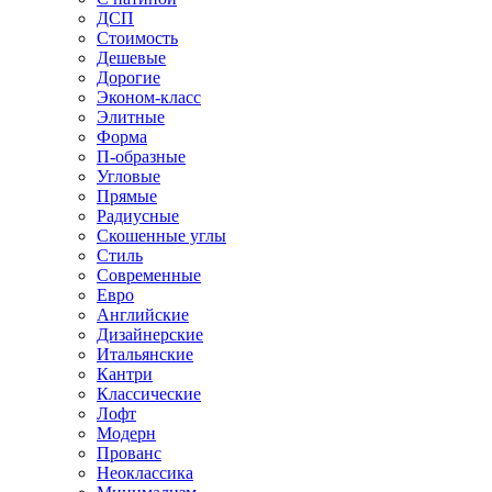
ДСП
Стоимость
Дешевые
Дорогие
Эконом-класс
Элитные
Форма
П-образные
Угловые
Прямые
Радиусные
Скошенные углы
Стиль
Современные
Евро
Английские
Дизайнерские
Итальянские
Кантри
Классические
Лофт
Модерн
Прованс
Неоклассика