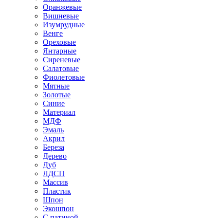
Оранжевые
Вишневые
Изумрудные
Венге
Ореховые
Янтарные
Сиреневые
Салатовые
Фиолетовые
Мятные
Золотые
Синие
Материал
МДФ
Эмаль
Акрил
Береза
Дерево
Дуб
ЛДСП
Массив
Пластик
Шпон
Экошпон
С патиной