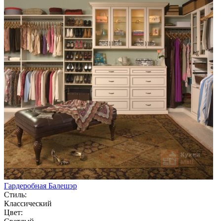
Гардеробная Балешэр
Стиль:
Классический
Цвет: