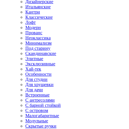
Дизайнерские
Итальянские
Кантри
Классические
Лофт
Модерн
Прованс
Неоклассика
Минимализм
Под старину
Скандинавские
Элитные
Эксклюзивные
Хай-тек
Особенности
Для студии
Для хрущевки
Для дачи
Встроенные
С антресолями
С барной стойкой
С островом
Малогабаритные
Модульные
Скрытые ручки