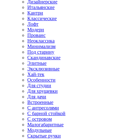
Дизайнерские
Итальянские
Кантри
Классические
Лофт
Модерн
Прованс
Неоклассика
Минимализм
Под старину
Скандинавские
Элитные
Эксклюзивные
Хай-тек
Особенности
Для студии
Для хрущевки
Для дачи
Встроенные
С антресолями
С барной стойкой
С островом
Малогабаритные
Модульные
Скрытые ручки