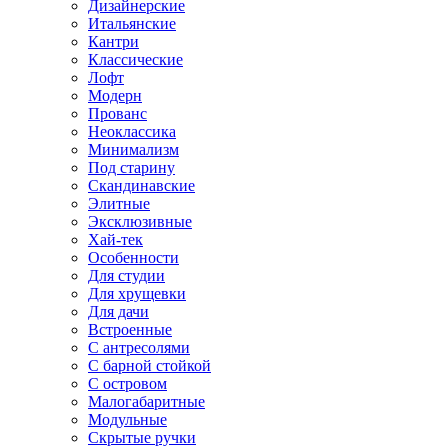
Дизайнерские
Итальянские
Кантри
Классические
Лофт
Модерн
Прованс
Неоклассика
Минимализм
Под старину
Скандинавские
Элитные
Эксклюзивные
Хай-тек
Особенности
Для студии
Для хрущевки
Для дачи
Встроенные
С антресолями
С барной стойкой
С островом
Малогабаритные
Модульные
Скрытые ручки