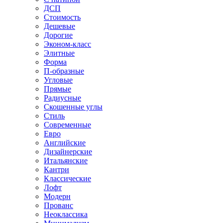
ДСП
Стоимость
Дешевые
Дорогие
Эконом-класс
Элитные
Форма
П-образные
Угловые
Прямые
Радиусные
Скошенные углы
Стиль
Современные
Евро
Английские
Дизайнерские
Итальянские
Кантри
Классические
Лофт
Модерн
Прованс
Неоклассика