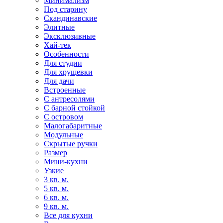
Минимализм
Под старину
Скандинавские
Элитные
Эксклюзивные
Хай-тек
Особенности
Для студии
Для хрущевки
Для дачи
Встроенные
С антресолями
С барной стойкой
С островом
Малогабаритные
Модульные
Скрытые ручки
Размер
Мини-кухни
Узкие
3 кв. м.
5 кв. м.
6 кв. м.
9 кв. м.
Все для кухни