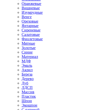
Оранжевые
Вишневые
Изумрудные
Венге
Ореховые
Янтарные
Сиреневые
Салатовые
Фиолетовые
Мятные
Золотые
Синие
Материал
МДФ
Эмаль
Акрил
Береза
Дерево
Дуб
ЛДСП
Массив
Пластик
Шпон
Экошпон
С патиной