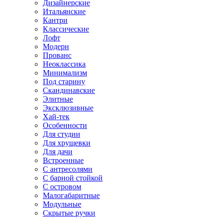
Дизайнерские
Итальянские
Кантри
Классические
Лофт
Модерн
Прованс
Неоклассика
Минимализм
Под старину
Скандинавские
Элитные
Эксклюзивные
Хай-тек
Особенности
Для студии
Для хрущевки
Для дачи
Встроенные
С антресолями
С барной стойкой
С островом
Малогабаритные
Модульные
Скрытые ручки