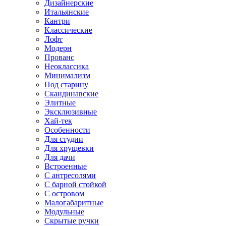
Дизайнерские
Итальянские
Кантри
Классические
Лофт
Модерн
Прованс
Неоклассика
Минимализм
Под старину
Скандинавские
Элитные
Эксклюзивные
Хай-тек
Особенности
Для студии
Для хрущевки
Для дачи
Встроенные
С антресолями
С барной стойкой
С островом
Малогабаритные
Модульные
Скрытые ручки