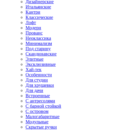
Дизайнерские
Итальянские
Кантри
Классические
Лофт
Модерн
Прованс
Неоклассика
Минимализм
Под старину
Скандинавские
Элитные
Эксклюзивные
Хай-тек
Особенности
Для студии
Для хрущевки
Для дачи
Встроенные
С антресолями
С барной стойкой
С островом
Малогабаритные
Модульные
Скрытые ручки