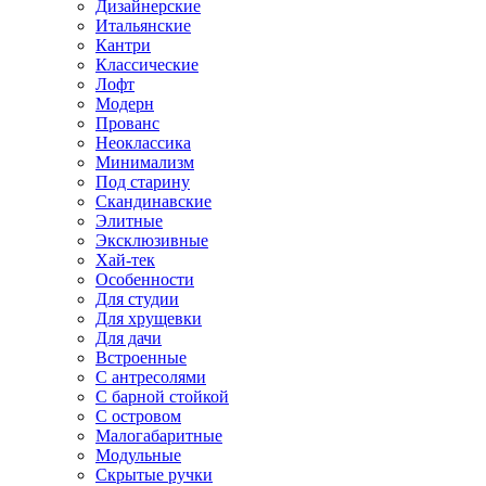
Дизайнерские
Итальянские
Кантри
Классические
Лофт
Модерн
Прованс
Неоклассика
Минимализм
Под старину
Скандинавские
Элитные
Эксклюзивные
Хай-тек
Особенности
Для студии
Для хрущевки
Для дачи
Встроенные
С антресолями
С барной стойкой
С островом
Малогабаритные
Модульные
Скрытые ручки