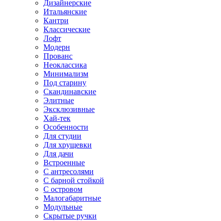
Дизайнерские
Итальянские
Кантри
Классические
Лофт
Модерн
Прованс
Неоклассика
Минимализм
Под старину
Скандинавские
Элитные
Эксклюзивные
Хай-тек
Особенности
Для студии
Для хрущевки
Для дачи
Встроенные
С антресолями
С барной стойкой
С островом
Малогабаритные
Модульные
Скрытые ручки