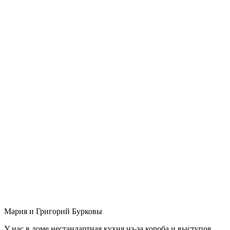
Мария и Григорий Бурковы
У нас в доме нестандартная кухня из-за короба и выступов,