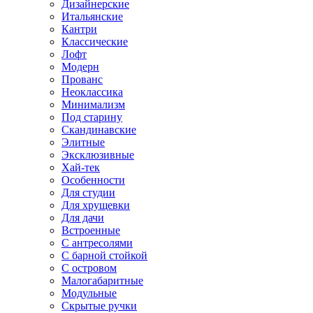
Дизайнерские
Итальянские
Кантри
Классические
Лофт
Модерн
Прованс
Неоклассика
Минимализм
Под старину
Скандинавские
Элитные
Эксклюзивные
Хай-тек
Особенности
Для студии
Для хрущевки
Для дачи
Встроенные
С антресолями
С барной стойкой
С островом
Малогабаритные
Модульные
Скрытые ручки