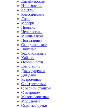
Дизайнерские
Итальянские
Кантри
Классические
Лофт
Модерн
Прованс
Неоклассика
Минимализм
Под старину
Скандинавские
Элитные
Эксклюзивные
Хай-тек
Особенности
Для студии
Для хрущевки
Для дачи
Встроенные
С антресолями
С барной стойкой
С островом
Малогабаритные
Модульные
Скрытые ручки