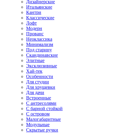
Дизайнерские
Итальянские
Кантри
Классические
Лофт
Модерн
Прованс
Неоклассика
Минимализм
Под старину
Скандинавские
Элитные
Эксклюзивные
Хай-тек
Особенности
Для студии
Для хрущевки
Для дачи
Встроенные
С антресолями
С барной стойкой
С островом
Малогабаритные
Модульные
Скрытые ручки