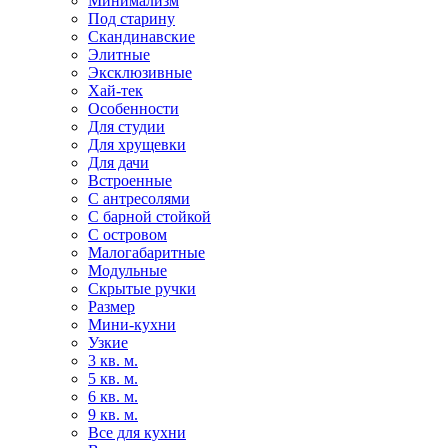
Минимализм
Под старину
Скандинавские
Элитные
Эксклюзивные
Хай-тек
Особенности
Для студии
Для хрущевки
Для дачи
Встроенные
С антресолями
С барной стойкой
С островом
Малогабаритные
Модульные
Скрытые ручки
Размер
Мини-кухни
Узкие
3 кв. м.
5 кв. м.
6 кв. м.
9 кв. м.
Все для кухни