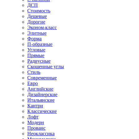
ДСП
Стоимость
Дешевые
Дорогие
Эконом-класс
Элитные
Форма
П-образные
Угловые
Прямые
Радиусные
Скошенные углы
Стиль
Современные
Евро
Английские
Дизайнерские
Итальянские
Кантри
Классические
Лофт
Модерн
Прованс
Неоклассика