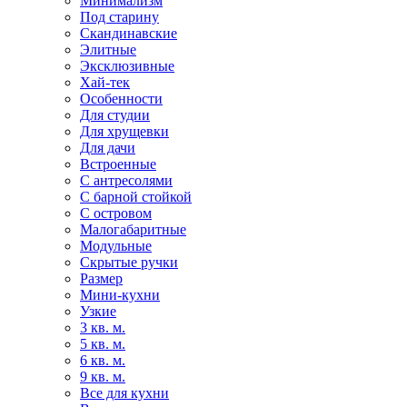
Минимализм
Под старину
Скандинавские
Элитные
Эксклюзивные
Хай-тек
Особенности
Для студии
Для хрущевки
Для дачи
Встроенные
С антресолями
С барной стойкой
С островом
Малогабаритные
Модульные
Скрытые ручки
Размер
Мини-кухни
Узкие
3 кв. м.
5 кв. м.
6 кв. м.
9 кв. м.
Все для кухни