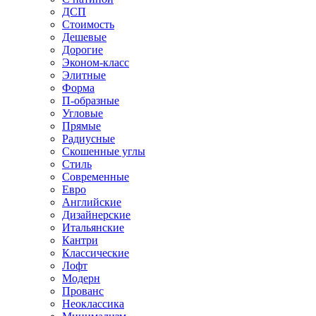
ДСП
Стоимость
Дешевые
Дорогие
Эконом-класс
Элитные
Форма
П-образные
Угловые
Прямые
Радиусные
Скошенные углы
Стиль
Современные
Евро
Английские
Дизайнерские
Итальянские
Кантри
Классические
Лофт
Модерн
Прованс
Неоклассика