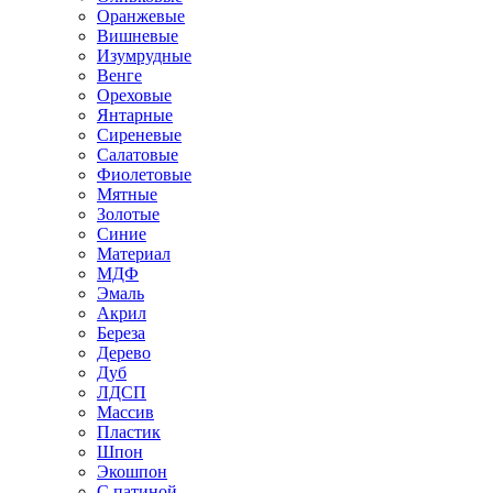
Оранжевые
Вишневые
Изумрудные
Венге
Ореховые
Янтарные
Сиреневые
Салатовые
Фиолетовые
Мятные
Золотые
Синие
Материал
МДФ
Эмаль
Акрил
Береза
Дерево
Дуб
ЛДСП
Массив
Пластик
Шпон
Экошпон
С патиной