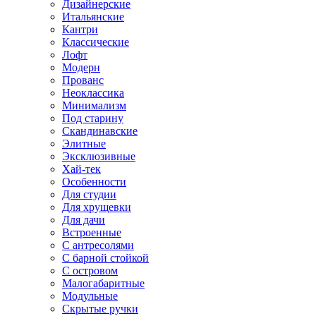
Дизайнерские
Итальянские
Кантри
Классические
Лофт
Модерн
Прованс
Неоклассика
Минимализм
Под старину
Скандинавские
Элитные
Эксклюзивные
Хай-тек
Особенности
Для студии
Для хрущевки
Для дачи
Встроенные
С антресолями
С барной стойкой
С островом
Малогабаритные
Модульные
Скрытые ручки