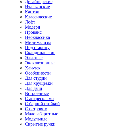
Дизайнерские
Итальянские
Кантри
Классические
Лофт
Модерн
Прованс
Неоклассика
Минимализм
Под старину
Скандинавские
Элитные
Эксклюзивные
Хай-тек
Особенности
Для студии
Для хрущевки
Для дачи
Встроенные
С антресолями
С барной стойкой
С островом
Малогабаритные
Модульные
Скрытые ручки