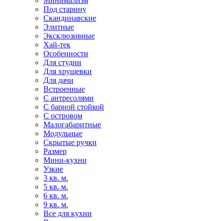
Минимализм
Под старину
Скандинавские
Элитные
Эксклюзивные
Хай-тек
Особенности
Для студии
Для хрущевки
Для дачи
Встроенные
С антресолями
С барной стойкой
С островом
Малогабаритные
Модульные
Скрытые ручки
Размер
Мини-кухни
Узкие
3 кв. м.
5 кв. м.
6 кв. м.
9 кв. м.
Все для кухни