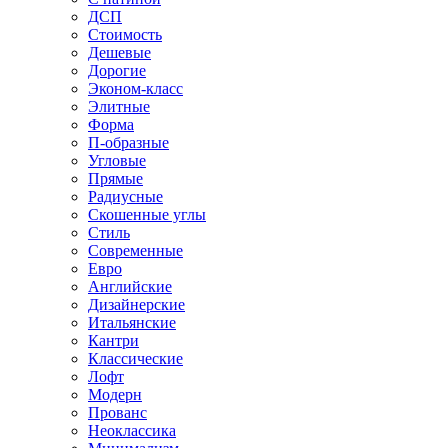
ДСП
Стоимость
Дешевые
Дорогие
Эконом-класс
Элитные
Форма
П-образные
Угловые
Прямые
Радиусные
Скошенные углы
Стиль
Современные
Евро
Английские
Дизайнерские
Итальянские
Кантри
Классические
Лофт
Модерн
Прованс
Неоклассика