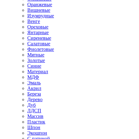
Оранжевые
Вишневые
Изумрудные
Венге
Ореховые
Янтарные
Сиреневые
Салатовые
Фиолетовые
Мятные
Золотые
Синие
Материал
МДФ
Эмаль
Акрил
Береза
Дерево
Дуб
ЛДСП
Массив
Пластик
Шпон
Экошпон
С патиной