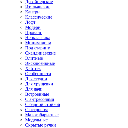
Дизайнерские
Итальянские
Кантри
Классические
Лофт
Модерн
Прованс
Неоклассика
Минимализм
Под старину
Скандинавские
Элитные
Эксклюзивные
Хай-тек
Особенности
Для студии
Для хрущевки
Для дачи
Встроенные
С антресолями
С барной стойкой
С островом
Малогабаритные
Модульные
Скрытые ручки