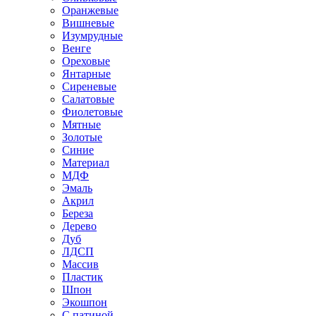
Оранжевые
Вишневые
Изумрудные
Венге
Ореховые
Янтарные
Сиреневые
Салатовые
Фиолетовые
Мятные
Золотые
Синие
Материал
МДФ
Эмаль
Акрил
Береза
Дерево
Дуб
ЛДСП
Массив
Пластик
Шпон
Экошпон
С патиной