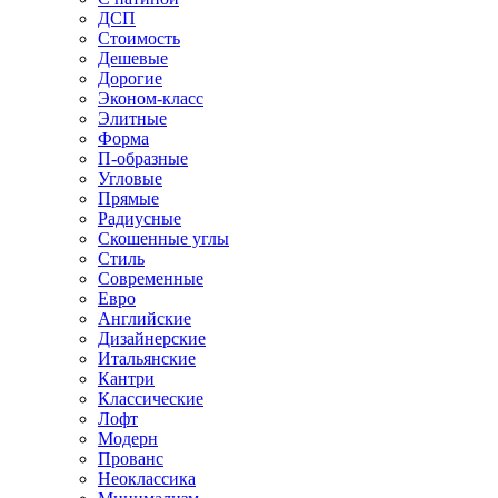
ДСП
Стоимость
Дешевые
Дорогие
Эконом-класс
Элитные
Форма
П-образные
Угловые
Прямые
Радиусные
Скошенные углы
Стиль
Современные
Евро
Английские
Дизайнерские
Итальянские
Кантри
Классические
Лофт
Модерн
Прованс
Неоклассика