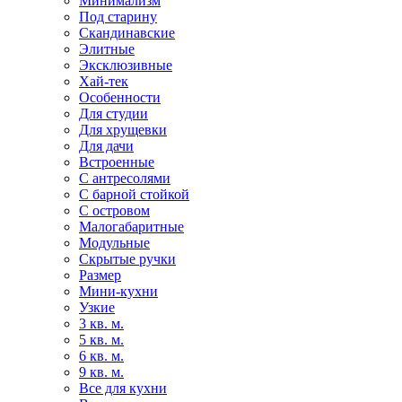
Минимализм
Под старину
Скандинавские
Элитные
Эксклюзивные
Хай-тек
Особенности
Для студии
Для хрущевки
Для дачи
Встроенные
С антресолями
С барной стойкой
С островом
Малогабаритные
Модульные
Скрытые ручки
Размер
Мини-кухни
Узкие
3 кв. м.
5 кв. м.
6 кв. м.
9 кв. м.
Все для кухни