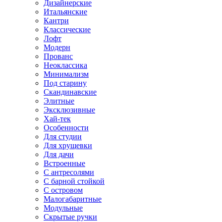
Дизайнерские
Итальянские
Кантри
Классические
Лофт
Модерн
Прованс
Неоклассика
Минимализм
Под старину
Скандинавские
Элитные
Эксклюзивные
Хай-тек
Особенности
Для студии
Для хрущевки
Для дачи
Встроенные
С антресолями
С барной стойкой
С островом
Малогабаритные
Модульные
Скрытые ручки