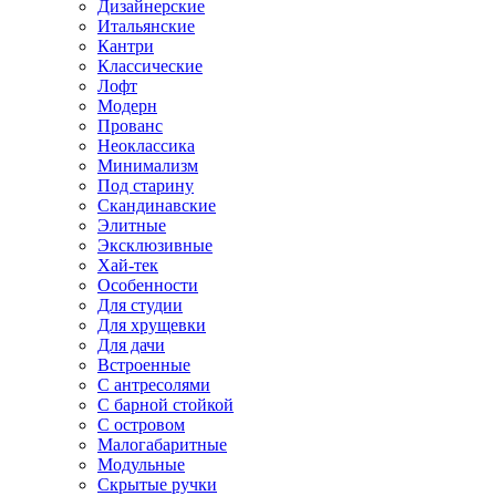
Дизайнерские
Итальянские
Кантри
Классические
Лофт
Модерн
Прованс
Неоклассика
Минимализм
Под старину
Скандинавские
Элитные
Эксклюзивные
Хай-тек
Особенности
Для студии
Для хрущевки
Для дачи
Встроенные
С антресолями
С барной стойкой
С островом
Малогабаритные
Модульные
Скрытые ручки