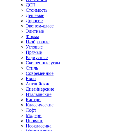
ДСП
Стоимость
Дешевые
Дорогие
Эконом-класс
Элитные
Форма
П-образные
Угловые
Прямые
Радиусные
Скошенные углы
Стиль
Современные
Евро
Английские
Дизайнерские
Итальянские
Кантри
Классические
Лофт
Модерн
Прованс
Неоклассика