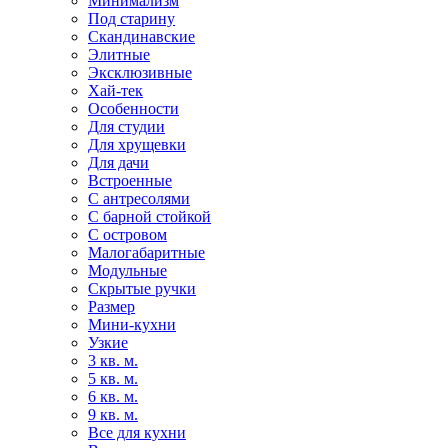
Минимализм
Под старину
Скандинавские
Элитные
Эксклюзивные
Хай-тек
Особенности
Для студии
Для хрущевки
Для дачи
Встроенные
С антресолями
С барной стойкой
С островом
Малогабаритные
Модульные
Скрытые ручки
Размер
Мини-кухни
Узкие
3 кв. м.
5 кв. м.
6 кв. м.
9 кв. м.
Все для кухни