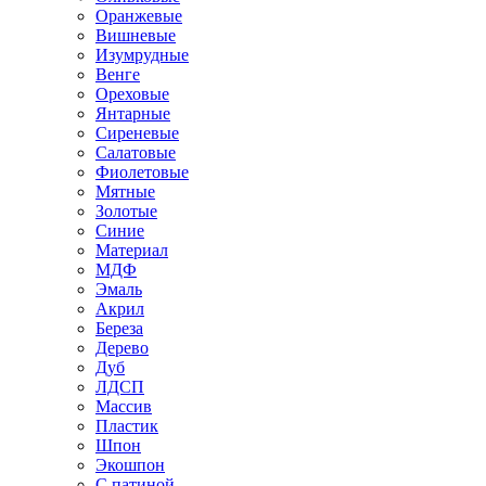
Оранжевые
Вишневые
Изумрудные
Венге
Ореховые
Янтарные
Сиреневые
Салатовые
Фиолетовые
Мятные
Золотые
Синие
Материал
МДФ
Эмаль
Акрил
Береза
Дерево
Дуб
ЛДСП
Массив
Пластик
Шпон
Экошпон
С патиной