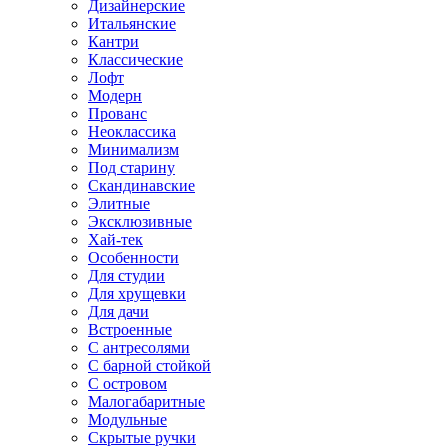
Дизайнерские
Итальянские
Кантри
Классические
Лофт
Модерн
Прованс
Неоклассика
Минимализм
Под старину
Скандинавские
Элитные
Эксклюзивные
Хай-тек
Особенности
Для студии
Для хрущевки
Для дачи
Встроенные
С антресолями
С барной стойкой
С островом
Малогабаритные
Модульные
Скрытые ручки