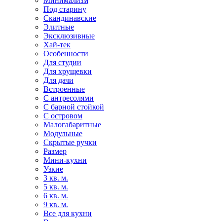
Минимализм
Под старину
Скандинавские
Элитные
Эксклюзивные
Хай-тек
Особенности
Для студии
Для хрущевки
Для дачи
Встроенные
С антресолями
С барной стойкой
С островом
Малогабаритные
Модульные
Скрытые ручки
Размер
Мини-кухни
Узкие
3 кв. м.
5 кв. м.
6 кв. м.
9 кв. м.
Все для кухни