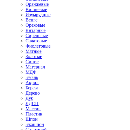
Оранжевые
Вишневые
Изумрудные
Венге
Ореховые
Янтарные
Сиреневые
Салатовые
Фиолетовые
Мятные
Золотые
Синие
Материал
МДФ
Эмаль
Акрил
Береза
Дерево
Дуб
ЛДСП
Массив
Пластик
Шпон
Экошпон
С патиной