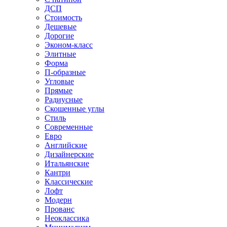
ДСП
Стоимость
Дешевые
Дорогие
Эконом-класс
Элитные
Форма
П-образные
Угловые
Прямые
Радиусные
Скошенные углы
Стиль
Современные
Евро
Английские
Дизайнерские
Итальянские
Кантри
Классические
Лофт
Модерн
Прованс
Неоклассика