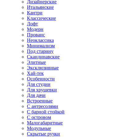
Дизайнерские
Итальянские
Кантри
Классические
Лофт
Модерн
Прованс
Неоклассика
Минимализм
Под старину
Скандинавские
Элитные
Эксклюзивные
Хай-тек
Особенности
Для студии
Для хрущевки
Для дачи
Встроенные
С антресолями
С барной стойкой
С островом
Малогабаритные
Модульные
Скрытые ручки