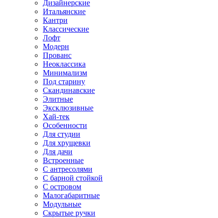
Дизайнерские
Итальянские
Кантри
Классические
Лофт
Модерн
Прованс
Неоклассика
Минимализм
Под старину
Скандинавские
Элитные
Эксклюзивные
Хай-тек
Особенности
Для студии
Для хрущевки
Для дачи
Встроенные
С антресолями
С барной стойкой
С островом
Малогабаритные
Модульные
Скрытые ручки