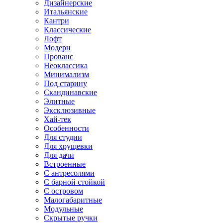
Дизайнерские
Итальянские
Кантри
Классические
Лофт
Модерн
Прованс
Неоклассика
Минимализм
Под старину
Скандинавские
Элитные
Эксклюзивные
Хай-тек
Особенности
Для студии
Для хрущевки
Для дачи
Встроенные
С антресолями
С барной стойкой
С островом
Малогабаритные
Модульные
Скрытые ручки