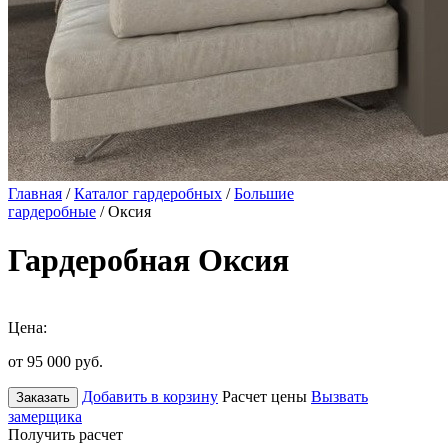
Главная
/
Каталог гардеробных
/
Большие
гардеробные
/ Оксия
Гардеробная Оксия
Цена:
от 95 000
руб.
Добавить в корзину
Расчет цены
Вызвать
Заказать
замерщика
Получить расчет