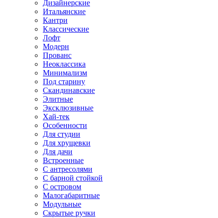
Дизайнерские
Итальянские
Кантри
Классические
Лофт
Модерн
Прованс
Неоклассика
Минимализм
Под старину
Скандинавские
Элитные
Эксклюзивные
Хай-тек
Особенности
Для студии
Для хрущевки
Для дачи
Встроенные
С антресолями
С барной стойкой
С островом
Малогабаритные
Модульные
Скрытые ручки