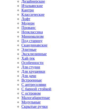
Дизайнерские
Итальянские
Кантри
Классические
Лофт
Модерн
Прованс
Неоклассика
Минимализм
Под старину
Скандинавские
Элитные
Эксклюзивные
Хай-тек
Особенности
Для студии
Для хрущевки
Для дачи
Встроенные
С антресолями
С барной стойкой
С островом
Малогабаритные
Модульные
Скрытые ручки