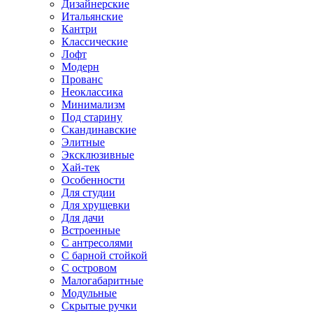
Дизайнерские
Итальянские
Кантри
Классические
Лофт
Модерн
Прованс
Неоклассика
Минимализм
Под старину
Скандинавские
Элитные
Эксклюзивные
Хай-тек
Особенности
Для студии
Для хрущевки
Для дачи
Встроенные
С антресолями
С барной стойкой
С островом
Малогабаритные
Модульные
Скрытые ручки