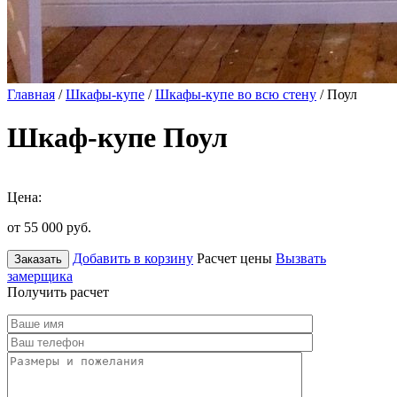
Главная
/
Шкафы-купе
/
Шкафы-купе во всю стену
/ Поул
Шкаф-купе Поул
Цена:
от 55 000
руб.
Добавить в корзину
Расчет цены
Вызвать
Заказать
замерщика
Получить расчет