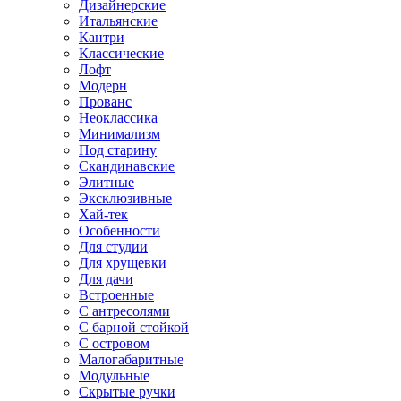
Дизайнерские
Итальянские
Кантри
Классические
Лофт
Модерн
Прованс
Неоклассика
Минимализм
Под старину
Скандинавские
Элитные
Эксклюзивные
Хай-тек
Особенности
Для студии
Для хрущевки
Для дачи
Встроенные
С антресолями
С барной стойкой
С островом
Малогабаритные
Модульные
Скрытые ручки