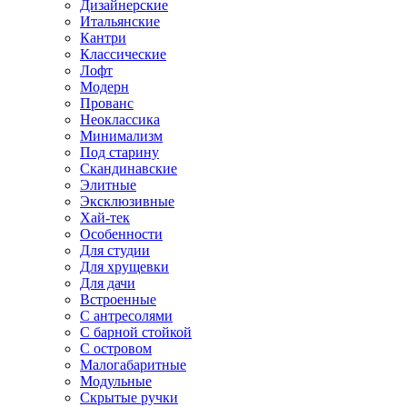
Дизайнерские
Итальянские
Кантри
Классические
Лофт
Модерн
Прованс
Неоклассика
Минимализм
Под старину
Скандинавские
Элитные
Эксклюзивные
Хай-тек
Особенности
Для студии
Для хрущевки
Для дачи
Встроенные
С антресолями
С барной стойкой
С островом
Малогабаритные
Модульные
Скрытые ручки