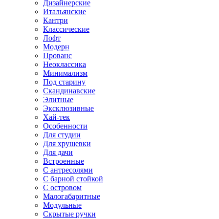
Дизайнерские
Итальянские
Кантри
Классические
Лофт
Модерн
Прованс
Неоклассика
Минимализм
Под старину
Скандинавские
Элитные
Эксклюзивные
Хай-тек
Особенности
Для студии
Для хрущевки
Для дачи
Встроенные
С антресолями
С барной стойкой
С островом
Малогабаритные
Модульные
Скрытые ручки