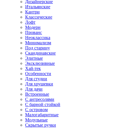
Дизайнерские
Итальянские
Кантри
Классические
Лофт
Модерн
Прованс
Неоклассика
Минимализм
Под старину
Скандинавские
Элитные
Эксклюзивные
Хай-тек
Особенности
Для студии
Для хрущевки
Для дачи
Встроенные
С антресолями
С барной стойкой
С островом
Малогабаритные
Модульные
Скрытые ручки