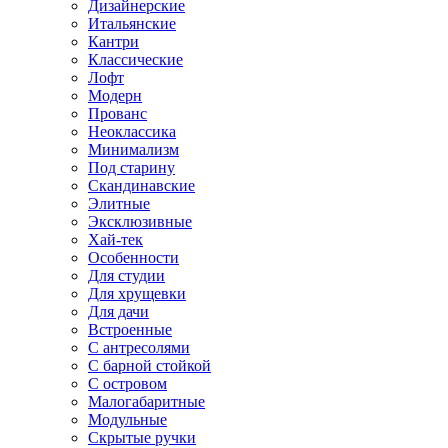
Дизайнерские
Итальянские
Кантри
Классические
Лофт
Модерн
Прованс
Неоклассика
Минимализм
Под старину
Скандинавские
Элитные
Эксклюзивные
Хай-тек
Особенности
Для студии
Для хрущевки
Для дачи
Встроенные
С антресолями
С барной стойкой
С островом
Малогабаритные
Модульные
Скрытые ручки