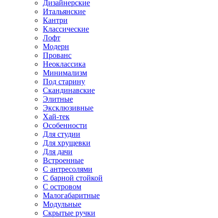
Дизайнерские
Итальянские
Кантри
Классические
Лофт
Модерн
Прованс
Неоклассика
Минимализм
Под старину
Скандинавские
Элитные
Эксклюзивные
Хай-тек
Особенности
Для студии
Для хрущевки
Для дачи
Встроенные
С антресолями
С барной стойкой
С островом
Малогабаритные
Модульные
Скрытые ручки